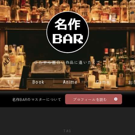
Movie
ひたすら面白い作品に逢いたくて
TV
TV
Book
Anime
Game
お
Book
名作BARのマスターについて
プロフィールを読む
Anime
Game
TAG