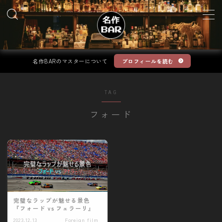
MENU
名作BARのマスターについて
プロフィールを読む
Movie
TAG
TV
フォード
Book
Anime
Game
完璧なラップが魅せる景色
お問い合わせ
『フォード vs フェラーリ』
2023.12.13
Foreign film