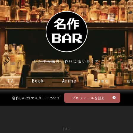
Movie
ひたすら面白い作品に逢いたくて
TV
TV
Book
Anime
Game
お
Book
名作BARのマスターについて
プロフィールを読む
Anime
Game
TAG