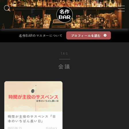
MENU
名作BARのマスターについて
プロフィールを読む
Movie
TAG
TV
会議
Book
Anime
Game
時間が主役のサスペンス『日
お問い合わせ
本のいちばん長い日』
2022.08.15
History