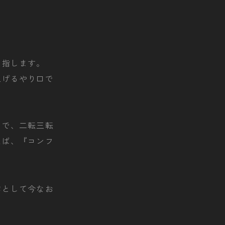
を指します。
上げるやり口で
とで、二転三転
えば、『コンフ
作として今なお