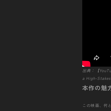
出典：【YouTube】
a High-Stake
本作の魅
この映画、何