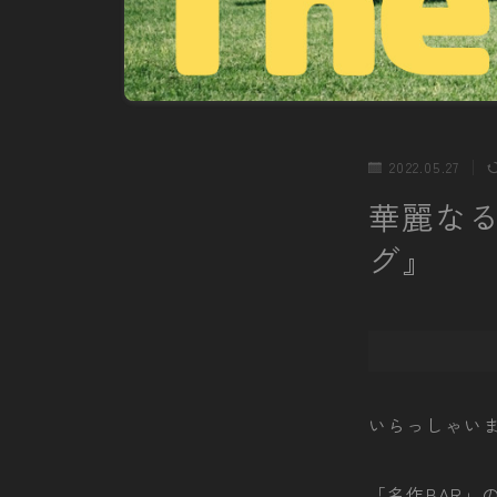
2022.05.27
華麗な
グ』
いらっしゃい
「名作BAR」の