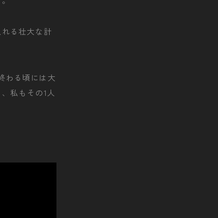
る。
入れる壮大な計
が終わる頃には大
、私もその1人