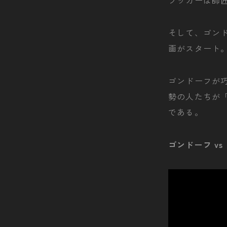
フッカーは師
そして、ゴン
画がスタート
ゴンドーフが巧
勢の人たちが
である。
ゴンドーフ v