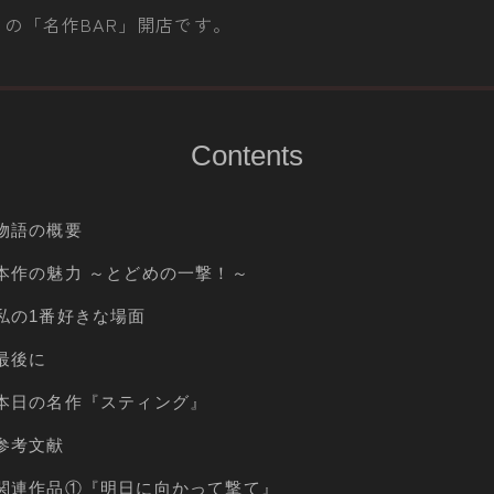
の「名作BAR」開店です。
Contents
物語の概要
本作の魅力 ～とどめの一撃！～
私の1番好きな場面
最後に
本日の名作『スティング』
参考文献
関連作品①『明日に向かって撃て』