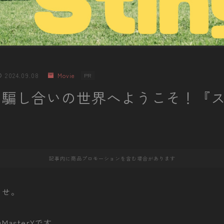
2024.09.08
Movie
PR
る騙し合いの世界へようこそ！『
記事内に商品プロモーションを含む場合があります
ませ。
MasterYです。