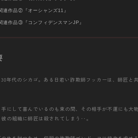
関連作品②『オーシャンズ11』
関連作品③『コンフィデンスマンJP』
要
930年代のシカゴ。ある日若い詐欺師フッカーは、師匠と
を手にして喜んでいるのも束の間、その相手が不運にも大
、彼の組織に師匠は殺されてしまう‥。