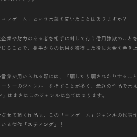
「コンゲーム」という言葉を聞いたことはありますか？
大企業や財力のある者を相手に対して行う信用詐欺のこと
講じることで、相手からの信用を獲得した後に大金を巻き
の言葉が用いられる際には、「騙したり騙されたりするこ
トーリーのジャンル」を指すことが多く、最近の作品で言
JP』はまさにこのジャンルに当てはまります。
介させて頂く作品は、この「コンゲーム」ジャンルの代表
ている傑作
『スティング』
！