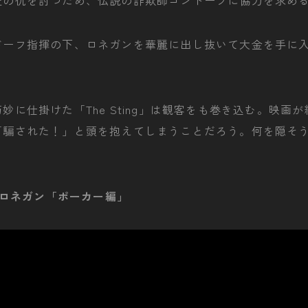
匠の仇を討つため、伝説の詐欺師ゴンドーフに協力を求め
ドーフ指揮の下、ロネガンを華麗に出し抜いて大金を手に
。
妙に仕掛けた「The Sting」は観客をも巻き込む。映画
「騙された！」と頭を抱えてしまうことだろう。何を隠そう
s ロネガン「ポーカー編」